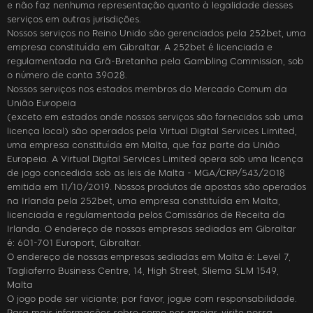
e não faz nenhuma representação quanto à legalidade desses
serviços em outras jurisdições.
Nossos serviços no Reino Unido são gerenciados pela 252bet, uma
empresa constituída em Gibraltar. A 252bet é licenciada e
regulamentada na Grã-Bretanha pela Gambling Commission, sob
o número de conta 39028.
Nossos serviços nos estados membros do Mercado Comum da
União Europeia
(exceto em estados onde nossos serviços são fornecidos sob uma
licença local) são operados pela Virtual Digital Services Limited,
uma empresa constituída em Malta, que faz parte da União
Europeia. A Virtual Digital Services Limited opera sob uma licença
de jogo concedida sob as leis de Malta - MGA/CRP/543/2018
emitida em 11/10/2019. Nossos produtos de apostas são operados
na Irlanda pela 252bet, uma empresa constituída em Malta,
licenciada e regulamentada pelos Comissários de Receita da
Irlanda. O endereço de nossas empresas sediadas em Gibraltar
é: 601-701 Europort, Gibraltar.
O endereço de nossas empresas sediadas em Malta é: Level 7,
Tagliaferro Business Centre, 14, High Street, Sliema SLM 1549,
Malta
O jogo pode ser viciante; por favor, jogue com responsabilidade.
Para mais informações sobre como nos apoiar, visite nossa