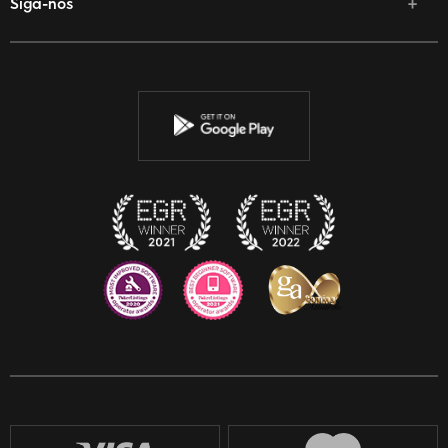
Siga-nos
Facebook
Twitter
YouTube
Instagram
Discord
Twitch
Reddit