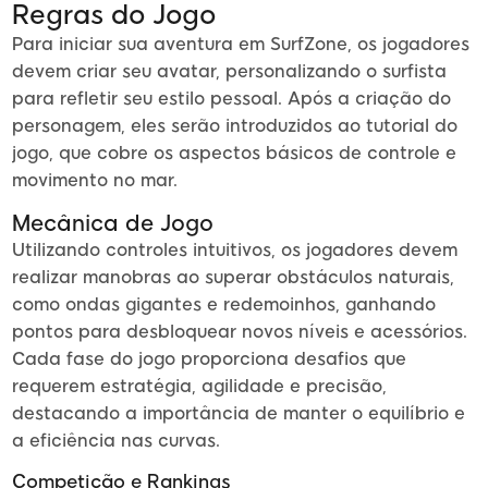
Regras do Jogo
Para iniciar sua aventura em SurfZone, os jogadores
devem criar seu avatar, personalizando o surfista
para refletir seu estilo pessoal. Após a criação do
personagem, eles serão introduzidos ao tutorial do
jogo, que cobre os aspectos básicos de controle e
movimento no mar.
Mecânica de Jogo
Utilizando controles intuitivos, os jogadores devem
realizar manobras ao superar obstáculos naturais,
como ondas gigantes e redemoinhos, ganhando
pontos para desbloquear novos níveis e acessórios.
Cada fase do jogo proporciona desafios que
requerem estratégia, agilidade e precisão,
destacando a importância de manter o equilíbrio e
a eficiência nas curvas.
Competição e Rankings