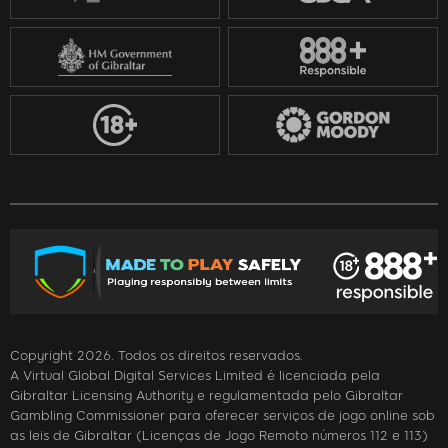
Copyright 2026. Todos os direitos reservados.
A Virtual Global Digital Services Limited é licenciada pela
Gibraltar Licensing Authority e regulamentada pelo Gibraltar
Gambling Commissioner para oferecer serviços de jogo online sob
as leis de Gibraltar (Licenças de Jogo Remoto números 112 e 113)