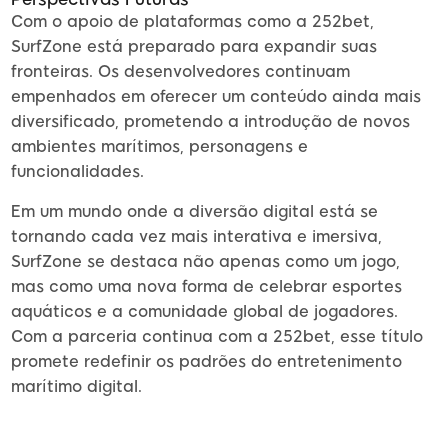
Com o apoio de plataformas como a 252bet,
SurfZone está preparado para expandir suas
fronteiras. Os desenvolvedores continuam
empenhados em oferecer um conteúdo ainda mais
diversificado, prometendo a introdução de novos
ambientes marítimos, personagens e
funcionalidades.
Em um mundo onde a diversão digital está se
tornando cada vez mais interativa e imersiva,
SurfZone se destaca não apenas como um jogo,
mas como uma nova forma de celebrar esportes
aquáticos e a comunidade global de jogadores.
Com a parceria continua com a 252bet, esse título
promete redefinir os padrões do entretenimento
marítimo digital.