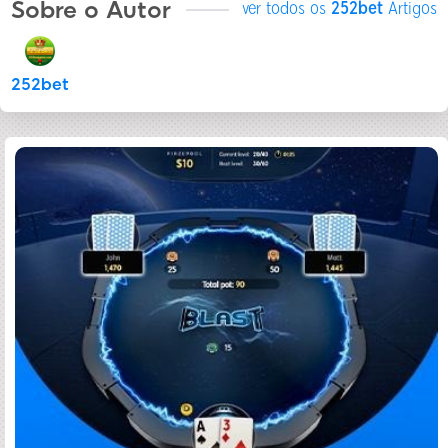
Sobre o Autor
ver todos os
252bet
Artigos
252bet