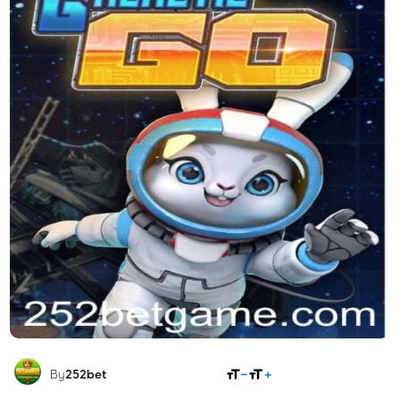
COMPARTILHAR
By
252bet