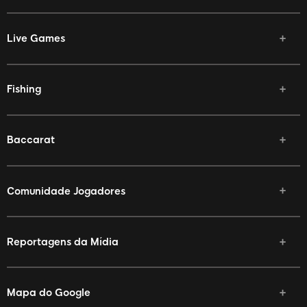
Live Games
Fishing
Baccarat
Comunidade Jogadores
Reportagens da Mídia
Mapa do Google