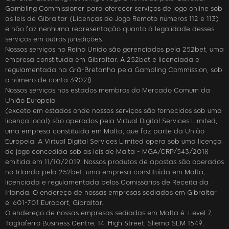
Gambling Commissioner para oferecer serviços de jogo online sob
as leis de Gibraltar (Licenças de Jogo Remoto números 112 e 113)
e não faz nenhuma representação quanto à legalidade desses
serviços em outras jurisdições.
Nossos serviços no Reino Unido são gerenciados pela 252bet, uma
empresa constituída em Gibraltar. A 252bet é licenciada e
regulamentada na Grã-Bretanha pela Gambling Commission, sob
o número de conta 39028.
Nossos serviços nos estados membros do Mercado Comum da
União Europeia
(exceto em estados onde nossos serviços são fornecidos sob uma
licença local) são operados pela Virtual Digital Services Limited,
uma empresa constituída em Malta, que faz parte da União
Europeia. A Virtual Digital Services Limited opera sob uma licença
de jogo concedida sob as leis de Malta - MGA/CRP/543/2018
emitida em 11/10/2019. Nossos produtos de apostas são operados
na Irlanda pela 252bet, uma empresa constituída em Malta,
licenciada e regulamentada pelos Comissários de Receita da
Irlanda. O endereço de nossas empresas sediadas em Gibraltar
é: 601-701 Europort, Gibraltar.
O endereço de nossas empresas sediadas em Malta é: Level 7,
Tagliaferro Business Centre, 14, High Street, Sliema SLM 1549,