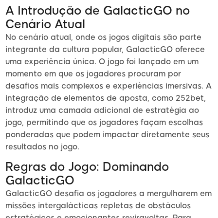
A Introdução de GalacticGO no
Cenário Atual
No cenário atual, onde os jogos digitais são parte
integrante da cultura popular, GalacticGO oferece
uma experiência única. O jogo foi lançado em um
momento em que os jogadores procuram por
desafios mais complexos e experiências imersivas. A
integração de elementos de aposta, como 252bet,
introduz uma camada adicional de estratégia ao
jogo, permitindo que os jogadores façam escolhas
ponderadas que podem impactar diretamente seus
resultados no jogo.
Regras do Jogo: Dominando
GalacticGO
GalacticGO desafia os jogadores a mergulharem em
missões intergalácticas repletas de obstáculos
estratégicos e emocionantes reviravoltas. Para