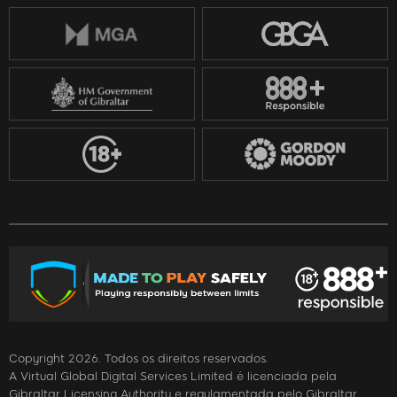
Copyright 2026. Todos os direitos reservados.
A Virtual Global Digital Services Limited é licenciada pela
Gibraltar Licensing Authority e regulamentada pelo Gibraltar