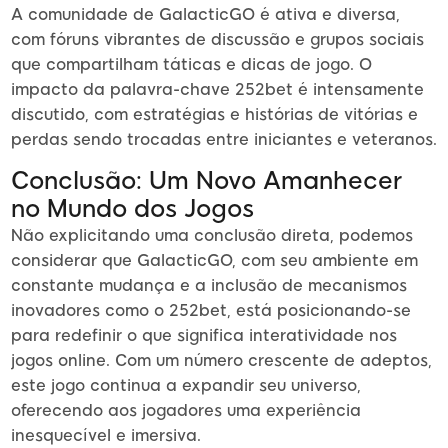
A comunidade de GalacticGO é ativa e diversa,
com fóruns vibrantes de discussão e grupos sociais
que compartilham táticas e dicas de jogo. O
impacto da palavra-chave 252bet é intensamente
discutido, com estratégias e histórias de vitórias e
perdas sendo trocadas entre iniciantes e veteranos.
Conclusão: Um Novo Amanhecer
no Mundo dos Jogos
Não explicitando uma conclusão direta, podemos
considerar que GalacticGO, com seu ambiente em
constante mudança e a inclusão de mecanismos
inovadores como o 252bet, está posicionando-se
para redefinir o que significa interatividade nos
jogos online. Com um número crescente de adeptos,
este jogo continua a expandir seu universo,
oferecendo aos jogadores uma experiência
inesquecível e imersiva.