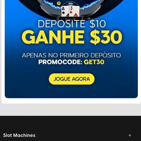
Slot Machines