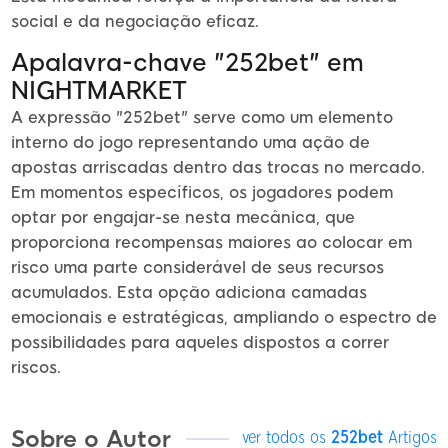
social e da negociação eficaz.
Apalavra-chave "252bet" em
NIGHTMARKET
A expressão "252bet" serve como um elemento
interno do jogo representando uma ação de
apostas arriscadas dentro das trocas no mercado.
Em momentos específicos, os jogadores podem
optar por engajar-se nesta mecânica, que
proporciona recompensas maiores ao colocar em
risco uma parte considerável de seus recursos
acumulados. Esta opção adiciona camadas
emocionais e estratégicas, ampliando o espectro de
possibilidades para aqueles dispostos a correr
riscos.
Sobre o Autor
ver todos os
252bet
Artigos