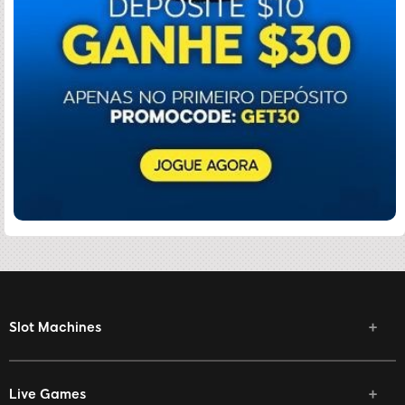
Slot Machines
Live Games