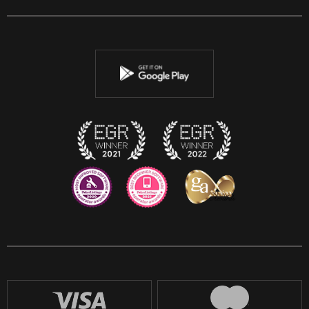
Facebook
Twitter
YouTube
Instagram
Discord
Twitch
Reddit