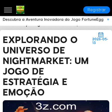
Registrar
Descubra a Aventura Inovadora do Jogo FortuneEgg
252bet
Reportagens da Mídia
Explorando o Univ
EXPLORANDO O
2026-05-
13
UNIVERSO DE
NIGHTMARKET: UM
JOGO DE
ESTRATÉGIA E
EMOÇÃO