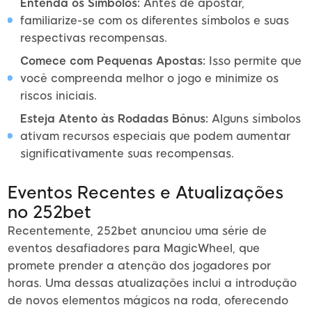
Entenda os Símbolos:
Antes de apostar,
familiarize-se com os diferentes símbolos e suas
respectivas recompensas.
Comece com Pequenas Apostas:
Isso permite que
você compreenda melhor o jogo e minimize os
riscos iniciais.
Esteja Atento às Rodadas Bônus:
Alguns símbolos
ativam recursos especiais que podem aumentar
significativamente suas recompensas.
Eventos Recentes e Atualizações
no 252bet
Recentemente, 252bet anunciou uma série de
eventos desafiadores para MagicWheel, que
promete prender a atenção dos jogadores por
horas. Uma dessas atualizações inclui a introdução
de novos elementos mágicos na roda, oferecendo