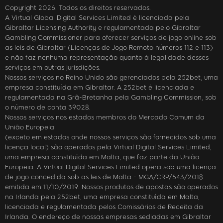
Copyright 2026. Todos os direitos reservados.
A Virtual Global Digital Services Limited é licenciada pela
Gibraltar Licensing Authority e regulamentada pelo Gibraltar
Gambling Commissioner para oferecer serviços de jogo online sob
as leis de Gibraltar (Licenças de Jogo Remoto números 112 e 113)
e não faz nenhuma representação quanto à legalidade desses
serviços em outras jurisdições.
Nossos serviços no Reino Unido são gerenciados pela 252bet, uma
empresa constituída em Gibraltar. A 252bet é licenciada e
regulamentada na Grã-Bretanha pela Gambling Commission, sob
o número de conta 39028.
Nossos serviços nos estados membros do Mercado Comum da
União Europeia
(exceto em estados onde nossos serviços são fornecidos sob uma
licença local) são operados pela Virtual Digital Services Limited,
uma empresa constituída em Malta, que faz parte da União
Europeia. A Virtual Digital Services Limited opera sob uma licença
de jogo concedida sob as leis de Malta - MGA/CRP/543/2018
emitida em 11/10/2019. Nossos produtos de apostas são operados
na Irlanda pela 252bet, uma empresa constituída em Malta,
licenciada e regulamentada pelos Comissários de Receita da
Irlanda. O endereço de nossas empresas sediadas em Gibraltar