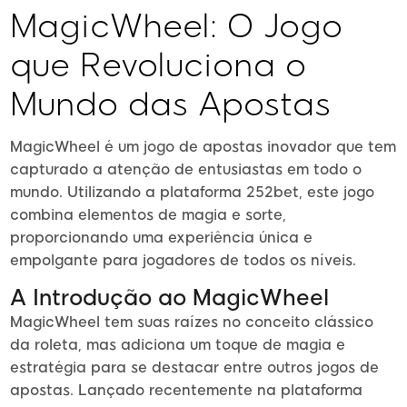
MagicWheel: O Jogo
que Revoluciona o
Mundo das Apostas
MagicWheel é um jogo de apostas inovador que tem
capturado a atenção de entusiastas em todo o
mundo. Utilizando a plataforma 252bet, este jogo
combina elementos de magia e sorte,
proporcionando uma experiência única e
empolgante para jogadores de todos os níveis.
A Introdução ao MagicWheel
MagicWheel tem suas raízes no conceito clássico
da roleta, mas adiciona um toque de magia e
estratégia para se destacar entre outros jogos de
apostas. Lançado recentemente na plataforma