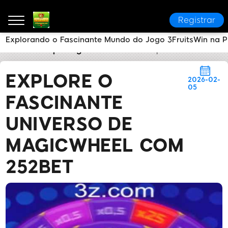
Registrar
Explorando o Fascinante Mundo do Jogo 3FruitsWin na P
252bet
Reportagens da Mídia
Explore o Fascinan
EXPLORE O
2026-02-
05
FASCINANTE
UNIVERSO DE
MAGICWHEEL COM
252BET