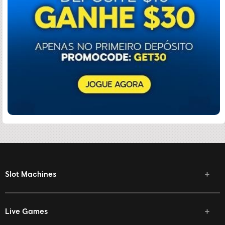
Slot Machines
Live Games