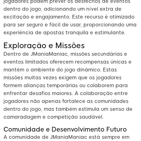
jogadores podem prever os desfechos de eventos
dentro do jogo, adicionando um nível extra de
excitação e engajamento. Este recurso é otimizado
para ser seguro e fácil de usar, proporcionando uma
experiência de apostas tranquila e estimulante.
Exploração e Missões
Dentro de JManiaManiac, missões secundárias e
eventos limitados oferecem recompensas únicas e
mantêm o ambiente do jogo dinâmico. Estas
missões muitas vezes exigem que os jogadores
formem alianças temporárias ou colaborem para
enfrentar desafios maiores. A colaboração entre
jogadores não apenas fortalece as comunidades
dentro do jogo, mas também estimula um senso de
camaradagem e competição saudável.
Comunidade e Desenvolvimento Futuro
A comunidade de JManiaManiac está sempre em