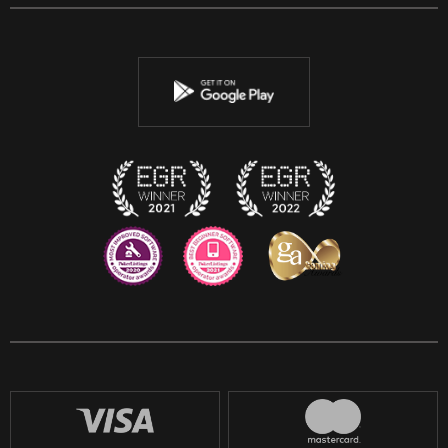
Facebook
Twitter
YouTube
Instagram
Discord
Twitch
Reddit