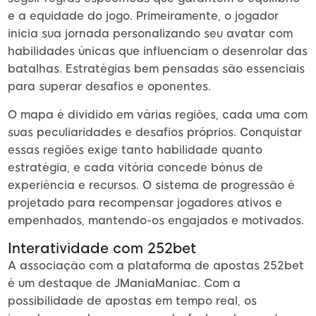
e a equidade do jogo. Primeiramente, o jogador
inicia sua jornada personalizando seu avatar com
habilidades únicas que influenciam o desenrolar das
batalhas. Estratégias bem pensadas são essenciais
para superar desafios e oponentes.
O mapa é dividido em várias regiões, cada uma com
suas peculiaridades e desafios próprios. Conquistar
essas regiões exige tanto habilidade quanto
estratégia, e cada vitória concede bônus de
experiência e recursos. O sistema de progressão é
projetado para recompensar jogadores ativos e
empenhados, mantendo-os engajados e motivados.
Interatividade com 252bet
A associação com a plataforma de apostas 252bet
é um destaque de JManiaManiac. Com a
possibilidade de apostas em tempo real, os