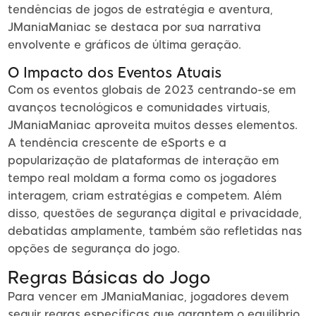
tendências de jogos de estratégia e aventura,
JManiaManiac se destaca por sua narrativa
envolvente e gráficos de última geração.
O Impacto dos Eventos Atuais
Com os eventos globais de 2023 centrando-se em
avanços tecnológicos e comunidades virtuais,
JManiaManiac aproveita muitos desses elementos.
A tendência crescente de eSports e a
popularização de plataformas de interação em
tempo real moldam a forma como os jogadores
interagem, criam estratégias e competem. Além
disso, questões de segurança digital e privacidade,
debatidas amplamente, também são refletidas nas
opções de segurança do jogo.
Regras Básicas do Jogo
Para vencer em JManiaManiac, jogadores devem
seguir regras específicas que garantem o equilíbrio