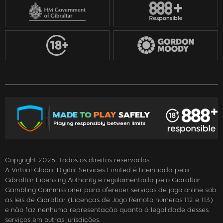
Copyright 2026. Todos os direitos reservados.
A Virtual Global Digital Services Limited é licenciada pela
Gibraltar Licensing Authority e regulamentada pelo Gibraltar
Gambling Commissioner para oferecer serviços de jogo online sob
as leis de Gibraltar (Licenças de Jogo Remoto números 112 e 113)
e não faz nenhuma representação quanto à legalidade desses
serviços em outras jurisdições.