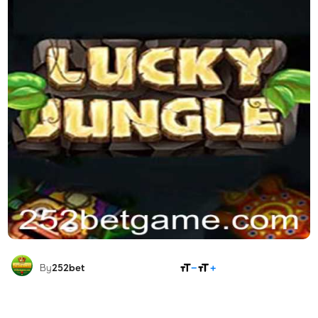
COMPARTILHAR
By
252bet