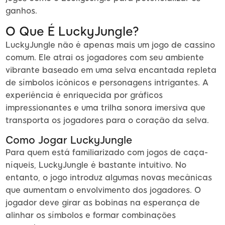
ganhos.
O Que É LuckyJungle?
LuckyJungle não é apenas mais um jogo de cassino
comum. Ele atrai os jogadores com seu ambiente
vibrante baseado em uma selva encantada repleta
de símbolos icônicos e personagens intrigantes. A
experiência é enriquecida por gráficos
impressionantes e uma trilha sonora imersiva que
transporta os jogadores para o coração da selva.
Como Jogar LuckyJungle
Para quem está familiarizado com jogos de caça-
níqueis, LuckyJungle é bastante intuitivo. No
entanto, o jogo introduz algumas novas mecânicas
que aumentam o envolvimento dos jogadores. O
jogador deve girar as bobinas na esperança de
alinhar os símbolos e formar combinações