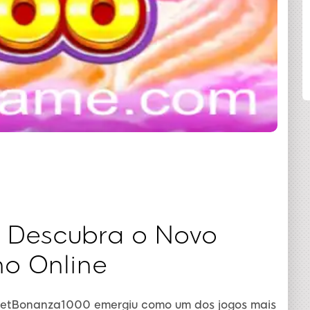
COMPARTILHAR
 Descubra o Novo
o Online
SweetBonanza1000 emergiu como um dos jogos mais