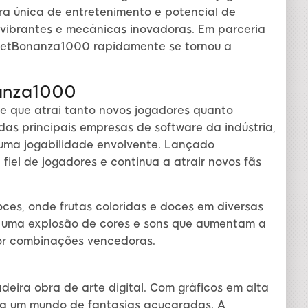
a única de entretenimento e potencial de
vibrantes e mecânicas inovadoras. Em parceria
eetBonanza1000 rapidamente se tornou a
anza1000
 que atrai tanto novos jogadores quanto
as principais empresas de software da indústria,
 uma jogabilidade envolvente. Lançado
fiel de jogadores e continua a atrair novos fãs
es, onde frutas coloridas e doces em diversas
e uma explosão de cores e sons que aumentam a
or combinações vencedoras.
ira obra de arte digital. Com gráficos em alta
ara um mundo de fantasias açucaradas. A