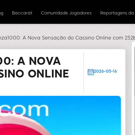
ng
Baccarat
Comunidade Jogadores
Reportagens da
za1000: A Nova Sensação do Cassino Online com 252
0: A NOVA
INO ONLINE
2026-05-16