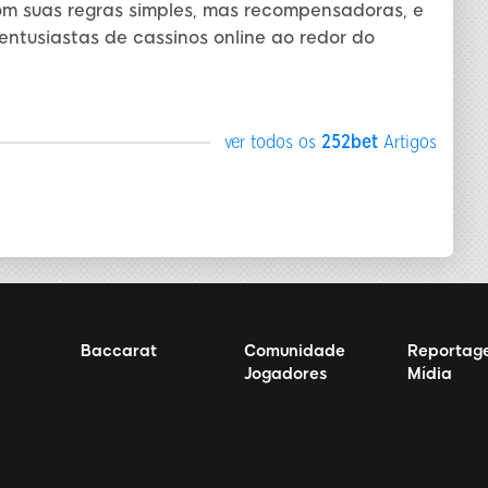
om suas regras simples, mas recompensadoras, e
entusiastas de cassinos online ao redor do
ver todos os
252bet
Artigos
Baccarat
Comunidade
Reportag
Jogadores
Mídia