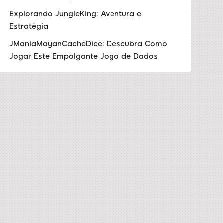
Explorando JungleKing: Aventura e
Estratégia
JManiaMayanCacheDice: Descubra Como
Jogar Este Empolgante Jogo de Dados