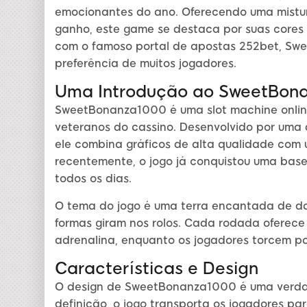
emocionantes do ano. Oferecendo uma mistur
ganho, este game se destaca por suas cores 
com o famoso portal de apostas 252bet, Sw
preferência de muitos jogadores.
Uma Introdução ao SweetBon
SweetBonanza1000 é uma slot machine online
veteranos do cassino. Desenvolvido por uma d
ele combina gráficos de alta qualidade com
recentemente, o jogo já conquistou uma base 
todos os dias.
O tema do jogo é uma terra encantada de doc
formas giram nos rolos. Cada rodada oferec
adrenalina, enquanto os jogadores torcem p
Características e Design
O design de SweetBonanza1000 é uma verdade
definição, o jogo transporta os jogadores p