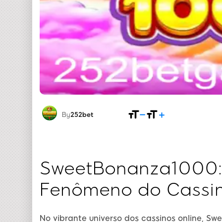
By
252bet
SweetBonanza1000:
Fenômeno do Cassin
No vibrante universo dos cassinos online, 