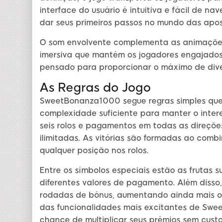
interface do usuário é intuitiva e fácil de n
dar seus primeiros passos no mundo das apos
O som envolvente complementa as animações 
imersiva que mantém os jogadores engajados
pensado para proporcionar o máximo de dive
As Regras do Jogo
SweetBonanza1000 segue regras simples que 
complexidade suficiente para manter o intere
seis rolos e pagamentos em todas as direçõe
ilimitadas. As vitórias são formadas ao comb
qualquer posição nos rolos.
Entre os símbolos especiais estão as frutas 
diferentes valores de pagamento. Além disso,
rodadas de bônus, aumentando ainda mais o 
das funcionalidades mais excitantes de Swe
chance de multiplicar seus prêmios sem custo