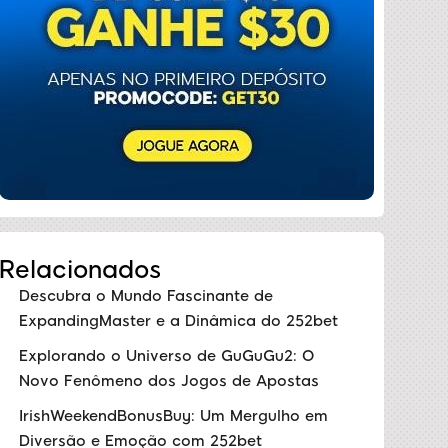
Relacionados
Descubra o Mundo Fascinante de
ExpandingMaster e a Dinâmica do 252bet
Explorando o Universo de GuGuGu2: O
Novo Fenômeno dos Jogos de Apostas
IrishWeekendBonusBuy: Um Mergulho em
Diversão e Emoção com 252bet