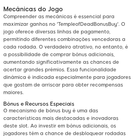
Mecânicas do Jogo
Compreender as mecânicas é essencial para
maximizar ganhos no 'TempleofDeadBonusBuy'. O
jogo oferece diversas linhas de pagamento,
permitindo diferentes combinações vencedoras a
cada rodada. O verdadeiro atrativo, no entanto, é
a possibilidade de comprar bônus adicionais,
aumentando significativamente as chances de
acertar grandes prêmios. Essa funcionalidade
dinâmica é indicada especialmente para jogadores
que gostam de arriscar para obter recompensas
maiores.
Bônus e Recursos Especiais
O mecanismo de bônus buy é uma das
características mais destacadas e inovadoras
deste slot. Ao investir em bônus adicionais, os
jogadores têm a chance de desbloquear rodadas