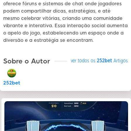
oferece fóruns e sistemas de chat onde jogadores
podem compartilhar dicas, estratégias, e até
mesmo celebrar vitórias, criando uma comunidade
vibrante e interativa. Essa interação social aumenta
o apelo do jogo, estabelecendo um espaço onde a
diversão e a estratégia se encontram.
Sobre o Autor
ver todos os
252bet
Artigos
252bet