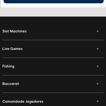
Slot Machines
Live Games
Fishing
Baccarat
Comunidade Jogadores