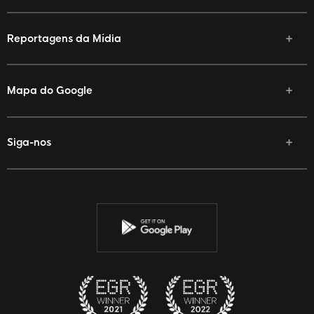
Reportagens da Mídia
Mapa do Google
Siga-nos
Facebook
Twitter
YouTube
Instagram
Discord
Twitch
Reddit