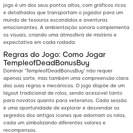
jogo é um dos seus pontos altos, com gráficos ricos
e detalhados que transportam o jogador para um
mundo de tesouros escondidos e aventuras
emocionantes. A ambientação sonora complementa
os visuais, criando uma atmosfera de mistério e
expectativa em cada rodada.
Regras do Jogo: Como Jogar
TempleofDeadBonusBuy
Dominar 'TempleofDeadBonusBuy' não requer
apenas sorte, mas também uma compreensão clara
das suas regras e mecânicas. O jogo dispõe de um
layout tradicional de rolos, sendo acessível tanto
para novatos quanto para veteranos. Cada sessão
é uma oportunidade de explorar e desvendar os
segredos dos antigos ícones que adornam os rolos,
cada um simbolizando diferentes valores e
recompensas.