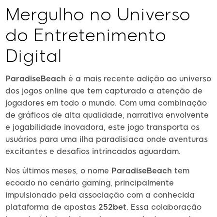
Mergulho no Universo
do Entretenimento
Digital
ParadiseBeach
é a mais recente adição ao universo
dos jogos online que tem capturado a atenção de
jogadores em todo o mundo. Com uma combinação
de gráficos de alta qualidade, narrativa envolvente
e jogabilidade inovadora, este jogo transporta os
usuários para uma ilha paradisíaca onde aventuras
excitantes e desafios intrincados aguardam.
Nos últimos meses, o nome
ParadiseBeach
tem
ecoado no cenário gaming, principalmente
impulsionado pela associação com a conhecida
plataforma de apostas
252bet
. Essa colaboração