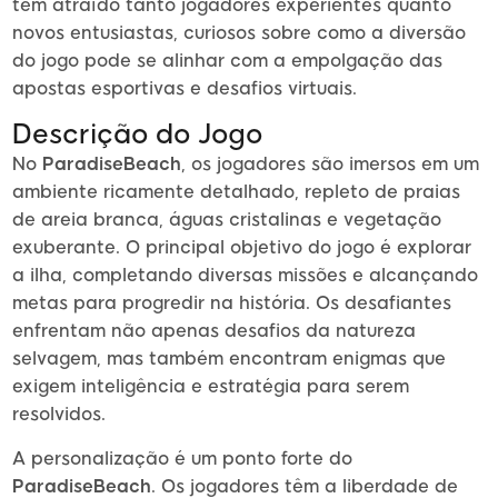
tem atraído tanto jogadores experientes quanto
novos entusiastas, curiosos sobre como a diversão
do jogo pode se alinhar com a empolgação das
apostas esportivas e desafios virtuais.
Descrição do Jogo
No
ParadiseBeach
, os jogadores são imersos em um
ambiente ricamente detalhado, repleto de praias
de areia branca, águas cristalinas e vegetação
exuberante. O principal objetivo do jogo é explorar
a ilha, completando diversas missões e alcançando
metas para progredir na história. Os desafiantes
enfrentam não apenas desafios da natureza
selvagem, mas também encontram enigmas que
exigem inteligência e estratégia para serem
resolvidos.
A personalização é um ponto forte do
ParadiseBeach
. Os jogadores têm a liberdade de