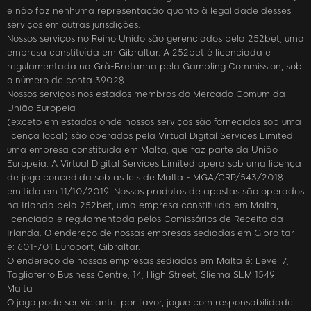
e não faz nenhuma representação quanto à legalidade desses
serviços em outras jurisdições.
Nossos serviços no Reino Unido são gerenciados pela 252bet, uma
empresa constituída em Gibraltar. A 252bet é licenciada e
regulamentada na Grã-Bretanha pela Gambling Commission, sob
o número de conta 39028.
Nossos serviços nos estados membros do Mercado Comum da
União Europeia
(exceto em estados onde nossos serviços são fornecidos sob uma
licença local) são operados pela Virtual Digital Services Limited,
uma empresa constituída em Malta, que faz parte da União
Europeia. A Virtual Digital Services Limited opera sob uma licença
de jogo concedida sob as leis de Malta - MGA/CRP/543/2018
emitida em 11/10/2019. Nossos produtos de apostas são operados
na Irlanda pela 252bet, uma empresa constituída em Malta,
licenciada e regulamentada pelos Comissários de Receita da
Irlanda. O endereço de nossas empresas sediadas em Gibraltar
é: 601-701 Europort, Gibraltar.
O endereço de nossas empresas sediadas em Malta é: Level 7,
Tagliaferro Business Centre, 14, High Street, Sliema SLM 1549,
Malta
O jogo pode ser viciante; por favor, jogue com responsabilidade.