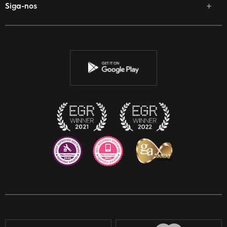
Siga-nos
Facebook
Twitter
YouTube
Instagram
Discord
Twitch
Reddit