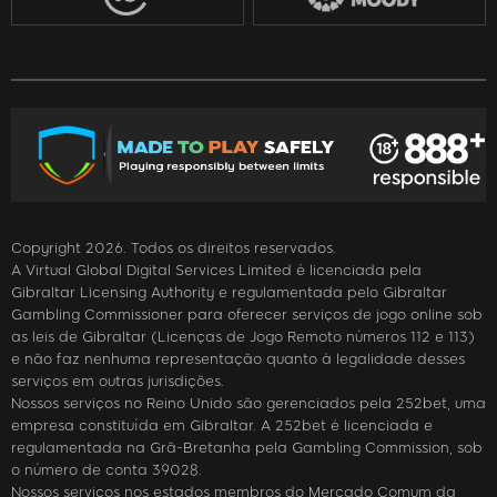
Copyright 2026. Todos os direitos reservados.
A Virtual Global Digital Services Limited é licenciada pela
Gibraltar Licensing Authority e regulamentada pelo Gibraltar
Gambling Commissioner para oferecer serviços de jogo online sob
as leis de Gibraltar (Licenças de Jogo Remoto números 112 e 113)
e não faz nenhuma representação quanto à legalidade desses
serviços em outras jurisdições.
Nossos serviços no Reino Unido são gerenciados pela 252bet, uma
empresa constituída em Gibraltar. A 252bet é licenciada e
regulamentada na Grã-Bretanha pela Gambling Commission, sob
o número de conta 39028.
Nossos serviços nos estados membros do Mercado Comum da