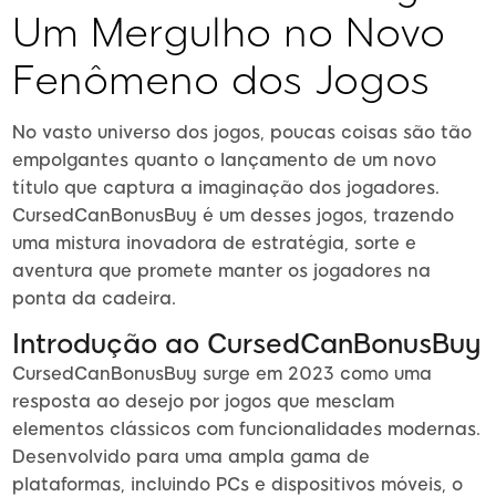
Um Mergulho no Novo
Fenômeno dos Jogos
No vasto universo dos jogos, poucas coisas são tão
empolgantes quanto o lançamento de um novo
título que captura a imaginação dos jogadores.
CursedCanBonusBuy é um desses jogos, trazendo
uma mistura inovadora de estratégia, sorte e
aventura que promete manter os jogadores na
ponta da cadeira.
Introdução ao CursedCanBonusBuy
CursedCanBonusBuy surge em 2023 como uma
resposta ao desejo por jogos que mesclam
elementos clássicos com funcionalidades modernas.
Desenvolvido para uma ampla gama de
plataformas, incluindo PCs e dispositivos móveis, o