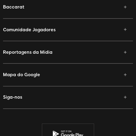
Baccarat
Comunidade Jogadores
Reportagens da Mídia
Mapa do Google
Siga-nos
Facebook
Twitter
YouTube
Instagram