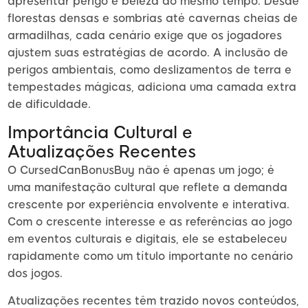
apresentar perigo e beleza ao mesmo tempo. Desde
florestas densas e sombrias até cavernas cheias de
armadilhas, cada cenário exige que os jogadores
ajustem suas estratégias de acordo. A inclusão de
perigos ambientais, como deslizamentos de terra e
tempestades mágicas, adiciona uma camada extra
de dificuldade.
Importância Cultural e
Atualizações Recentes
O CursedCanBonusBuy não é apenas um jogo; é
uma manifestação cultural que reflete a demanda
crescente por experiência envolvente e interativa.
Com o crescente interesse e as referências ao jogo
em eventos culturais e digitais, ele se estabeleceu
rapidamente como um título importante no cenário
dos jogos.
Atualizações recentes têm trazido novos conteúdos,