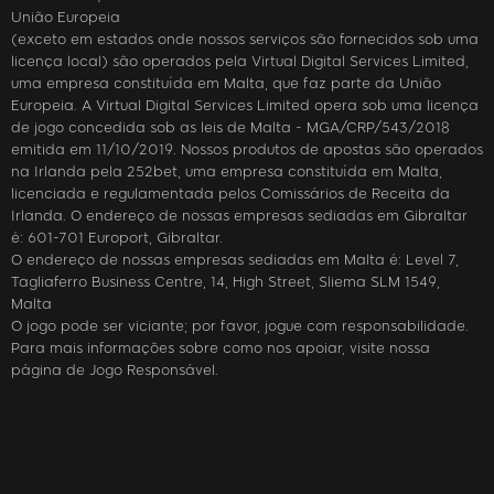
União Europeia
(exceto em estados onde nossos serviços são fornecidos sob uma
licença local) são operados pela Virtual Digital Services Limited,
uma empresa constituída em Malta, que faz parte da União
Europeia. A Virtual Digital Services Limited opera sob uma licença
de jogo concedida sob as leis de Malta - MGA/CRP/543/2018
emitida em 11/10/2019. Nossos produtos de apostas são operados
na Irlanda pela 252bet, uma empresa constituída em Malta,
licenciada e regulamentada pelos Comissários de Receita da
Irlanda. O endereço de nossas empresas sediadas em Gibraltar
é: 601-701 Europort, Gibraltar.
O endereço de nossas empresas sediadas em Malta é: Level 7,
Tagliaferro Business Centre, 14, High Street, Sliema SLM 1549,
Malta
O jogo pode ser viciante; por favor, jogue com responsabilidade.
Para mais informações sobre como nos apoiar, visite nossa
página de Jogo Responsável.