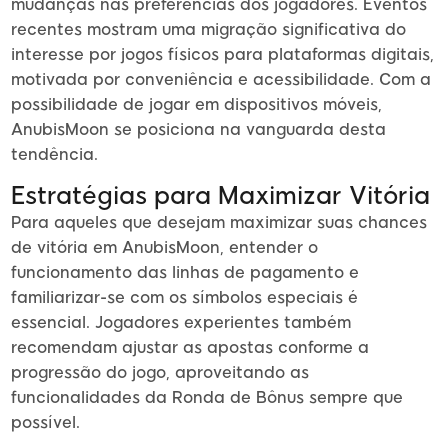
mudanças nas preferências dos jogadores. Eventos
recentes mostram uma migração significativa do
interesse por jogos físicos para plataformas digitais,
motivada por conveniência e acessibilidade. Com a
possibilidade de jogar em dispositivos móveis,
AnubisMoon se posiciona na vanguarda desta
tendência.
Estratégias para Maximizar Vitória
Para aqueles que desejam maximizar suas chances
de vitória em AnubisMoon, entender o
funcionamento das linhas de pagamento e
familiarizar-se com os símbolos especiais é
essencial. Jogadores experientes também
recomendam ajustar as apostas conforme a
progressão do jogo, aproveitando as
funcionalidades da Ronda de Bônus sempre que
possível.