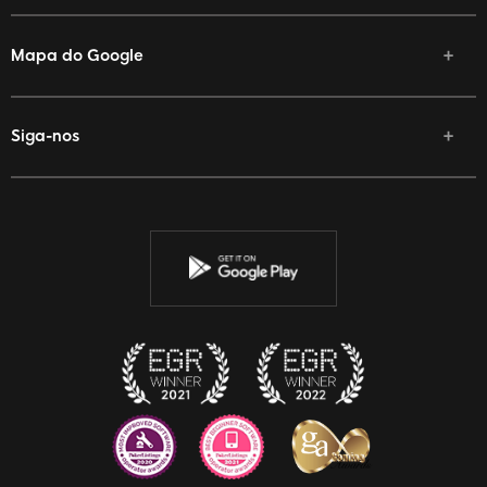
Mapa do Google
Siga-nos
Facebook
Twitter
YouTube
Instagram
Discord
Twitch
Reddit