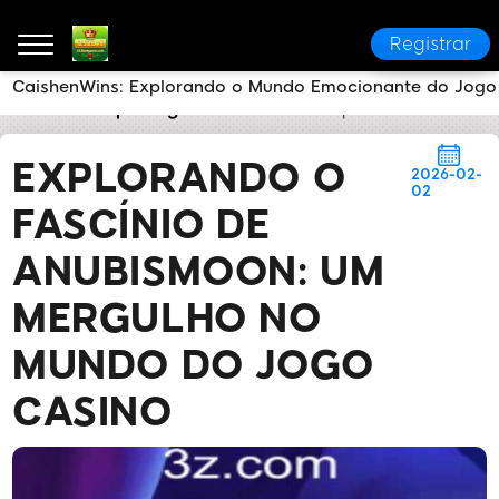
Registrar
CaishenWins: Explorando o Mundo Emocionante do Jogo
252bet
Reportagens da Mídia
Explorando o Fascí
EXPLORANDO O
2026-02-
02
FASCÍNIO DE
ANUBISMOON: UM
MERGULHO NO
MUNDO DO JOGO
CASINO