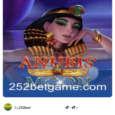
COMPARTILHAR
By
252bet